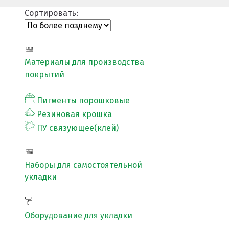
Сортировать:
ПРОЕКТНЫЕ РЕШЕНИЯ ВОДОНЕПРОНИЦАЕМЫХ ПОК
ПРОЕКТНЫЕ РЕШЕНИЯ СПОРТИВНЫХ ПЛОЩАДОК
Материалы для производства
покрытий
ПРОЕКТНЫЕ РЕШЕНИЯ ДЕТСКИХ ПЛОЩАДОК
ПРОЕКТНЫЕ РЕШЕНИЯ ПРОФЕССИОНАЛЬНЫХ БЕГОВ
Пигменты порошковые
Резиновая крошка
Решение компании “Экополис” под Приказ №1134
ПУ связующее(клей)
Наборы для самостоятельной
Антискользящее покрытие для бассейна
укладки
Водонепроницаемые покрытия
Покрытие для отмостки
Оборудование для укладки
Покрытие для эксплуатируемой кровли