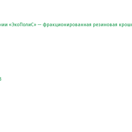
нии «ЭкоПолиС» — фракционированная резиновая крошк
3