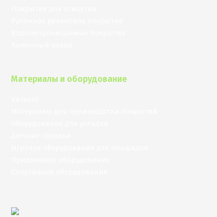
Покрытие для отмостки
Рулонное резиновое покрытие
Водонепроницаемые покрытия
Каменный ковер
Материалы и оборудование
Каталог
Материалы для производства покрытий
Оборудование для укладки
Детские городки
Игровое оборудование для площадок
Придомовое оборудование
Спортивное оборудование