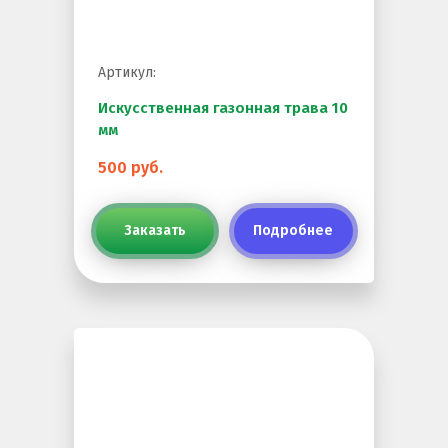
Резиновая крошка
Клей
Артикул:
Наборы для самостоятельной укладки
Искусственная газонная трава 10
мм
Цветная окрашенная крошка Eco Color Mill
Цветная окрашенная крошка EPDM
500 руб.
Черная SBR крошка
Заказать
Подробнее
TPV крошка
Оборудование для укладки
Детские городки
Игровое оборудование для площадок
Придомовое оборудование
Спортивное оборудование