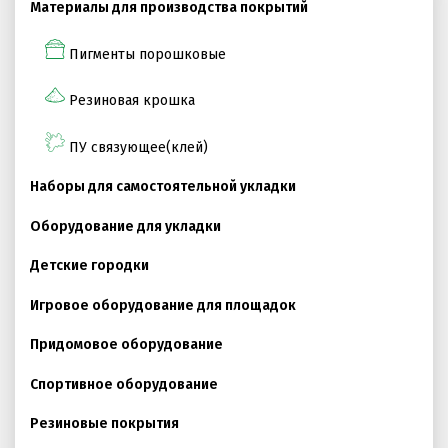
Материалы для производства покрытий
Пигменты порошковые
ПРОЕКТНЫЕ РЕШЕНИЯ ВОДОНЕПРОНИЦАЕМЫХ
ПОКРЫТИЙ
Резиновая крошка
ПРОЕКТНЫЕ РЕШЕНИЯ СПОРТИВНЫХ ПЛОЩАДОК
ПРОЕКТНЫЕ РЕШЕНИЯ ДЕТСКИХ ПЛОЩАДОК
ПУ связующее(клей)
ПРОЕКТНЫЕ РЕШЕНИЯ ПРОФЕССИОНАЛЬНЫХ БЕГОВЫХ
Наборы для самостоятельной укладки
ДОРОЖЕК
Оборудование для укладки
Решение компании “Экополис” под Приказ №1134
Детские городки
Игровое оборудование для площадок
Антискользящее покрытие для бассейна
Придомовое оборудование
Водонепроницаемые покрытия
Спортивное оборудование
Покрытие для отмостки
Резиновые покрытия
Покрытие для эксплуатируемой кровли