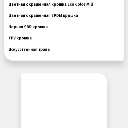
Цветная окрашенная крошка Eco Color Mill
Покрытия детских площадок
Цветная окрашенная EPDM крошка
Покрытия для беговых дорожек
Черная SBR крошка
Покрытия для спортивных площадок
Универсальные антискользящие покрытия
TPV крошка
Искусственная трава
Искусственная трава
Резиновая брусчатка
Резиновая плитка
Резиновый бордюр
Рулонное резиновое покрытие
Каменный ковер
Пигменты порошковые